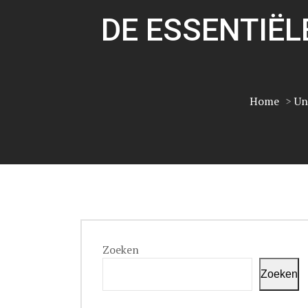
DE ESSENTIËL
Home
>
Un
Zoeken
Zoeken