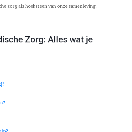
he zorg als hoeksteen van onze samenleving.
sche Zorg: Alles wat je
]?
en?
ulp?