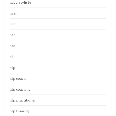
nagelstyliste
nasm
ncoi
nen
nha
nl
nlp
nlp coach
nlp coaching
nlp practitioner
nlp training