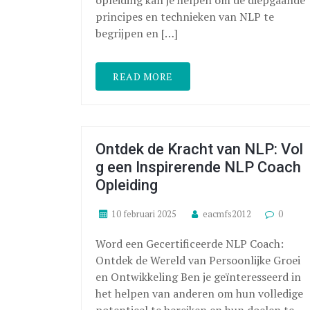
principes en technieken van NLP te
begrijpen en […]
READ MORE
Ontdek de Kracht van NLP: Vol
g een Inspirerende NLP Coach
Opleiding
10 februari 2025
eacmfs2012
0
Word een Gecertificeerde NLP Coach:
Ontdek de Wereld van Persoonlijke Groei
en Ontwikkeling Ben je geïnteresseerd in
het helpen van anderen om hun volledige
potentieel te bereiken en hun doelen te