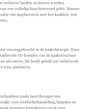
n verloren tanden en kiezen worden
an een volledig functionerend gebit. Nieuwe
gratie van implantaten met het kaakbot, wat
ties.
ie teweeggebracht in de kaakchirurgie. Door
ailleerde 3D-beelden van de kaakstructuur
n uitvoeren. Dit heeft geleid tot verbeterde
’s voor patiënten.
technieken zoals lasertherapie een
bruikt voor weefselbehandeling, biopsies en
imaal invasieve benadering zorgt voor