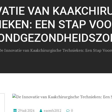
VATIE VAN KAAKCHIR
EKEN: EEN STAP VOO
ONDGEZONDHEIDSZO
De Innovatie van Kaakchirurgische Technieken: Een Stap Voo
29 juli 2024
eacmfs2012
0