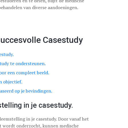
estuderen en te delen, blijft de medische
behandelen van diverse aandoeningen.
 Succesvolle Casestudy
estudy.
study te ondersteunen.
oor een compleet beeld.
n objectief.
aseerd op je bevindingen.
elling in je casestudy.
leemstelling in je casestudy. Door vanaf het
dat wordt onderzocht, kunnen medische