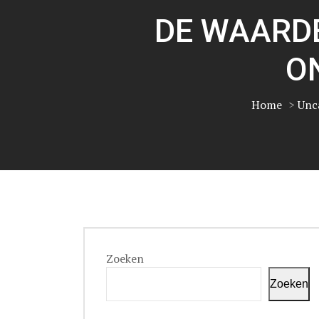
DE WAARDE
O
Home
>
Unc
Zoeken
Zoeken