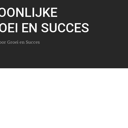
OONLIJKE
OEI EN SUCCES
oor Groei en Succes