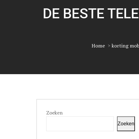
DE BESTE TE
Home
>
korting mo
Zoeken
Zoeken