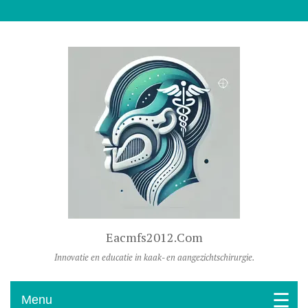
Naar De Inhoud Gaan
Eacmfs2012.com
Innovatie en educatie in kaak- en aangezichtschirurgie.
Menu