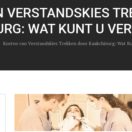
N VERSTANDSKIES TR
URG: WAT KUNT U VE
>
Kosten van Verstandskies Trekken door Kaakchirurg: Wat K