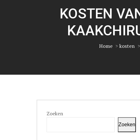
KOSTEN VA
KAAKCHIR
Home
>
kosten
Zoeken
Zoeken