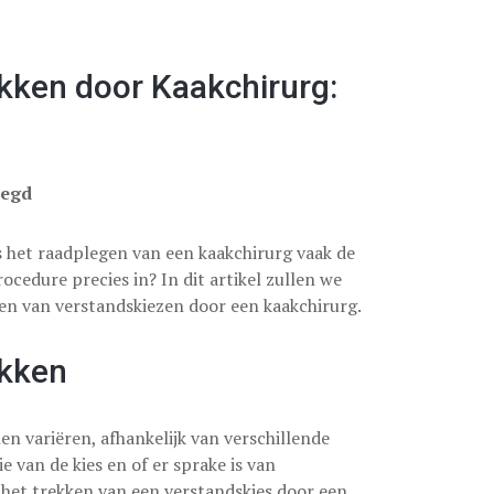
kken door Kaakchirurg:
legd
s het raadplegen van een kaakchirurg vaak de
ocedure precies in? In dit artikel zullen we
en van verstandskiezen door een kaakchirurg.
ekken
n variëren, afhankelijk van verschillende
e van de kies en of er sprake is van
 het trekken van een verstandskies door een