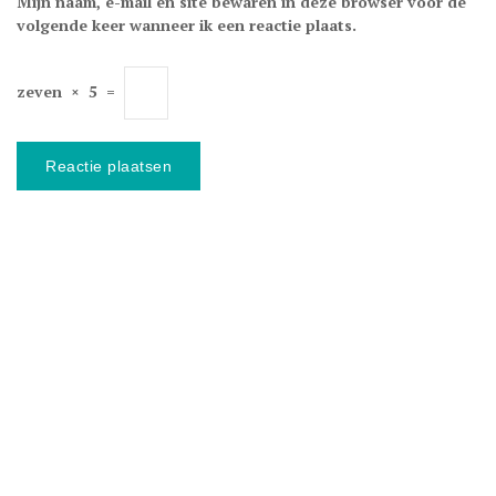
Mijn naam, e-mail en site bewaren in deze browser voor de
volgende keer wanneer ik een reactie plaats.
zeven
×
5
=