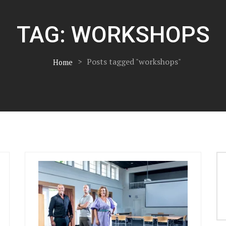
TAG:
WORKSHOPS
>
Posts tagged "workshops"
Home