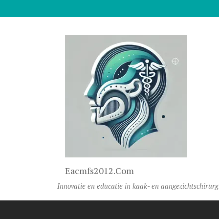
Naar De Inhoud Gaan
Eacmfs2012.com
Innovatie en educatie in kaak- en aangezichtschirurg