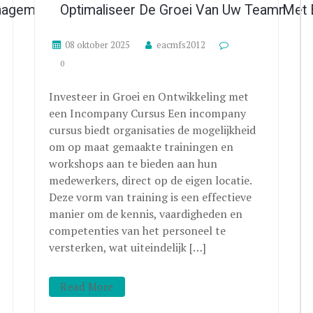
anagement: Versterk Uw Financiële Vaardigheden
Optimaliseer De Groei Van Uw Team Met
08 oktober 2025
eacmfs2012
0
Investeer in Groei en Ontwikkeling met
een Incompany Cursus Een incompany
cursus biedt organisaties de mogelijkheid
om op maat gemaakte trainingen en
workshops aan te bieden aan hun
medewerkers, direct op de eigen locatie.
Deze vorm van training is een effectieve
manier om de kennis, vaardigheden en
competenties van het personeel te
versterken, wat uiteindelijk […]
Read More