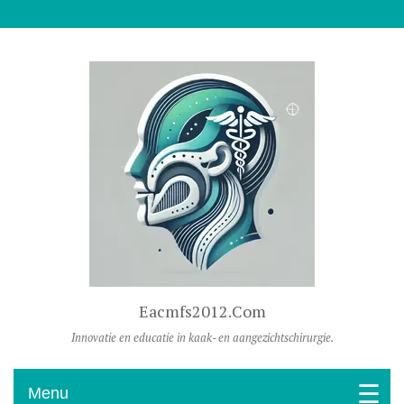
Naar De Inhoud Gaan
Eacmfs2012.com
Innovatie en educatie in kaak- en aangezichtschirurgie.
Menu