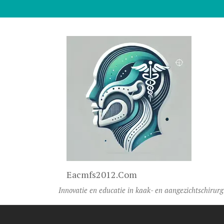
Naar De Inhoud Gaan
Eacmfs2012.com
Innovatie en educatie in kaak- en aangezichtschirurg