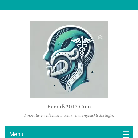
Naar De Inhoud Gaan
Eacmfs2012.com
Innovatie en educatie in kaak- en aangezichtschirurgie.
Menu