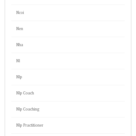
Ncoi
Nen
Nha
Nl
Nlp
Nlp Coach
Nlp Coaching
Nlp Practitioner