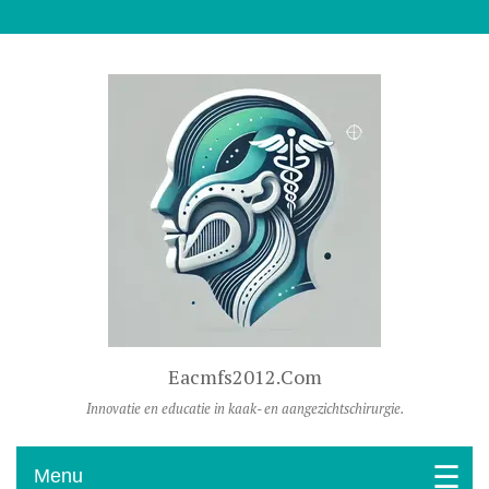
Naar De Inhoud Gaan
Eacmfs2012.com
Innovatie en educatie in kaak- en aangezichtschirurgie.
Menu