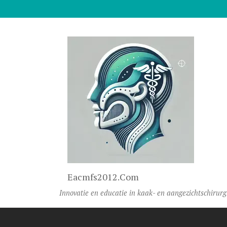
Naar De Inhoud Gaan
Eacmfs2012.com
Innovatie en educatie in kaak- en aangezichtschirurg