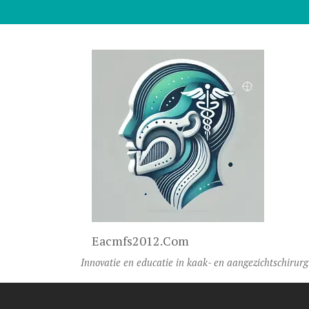
Naar De Inhoud Gaan
Eacmfs2012.com
Innovatie en educatie in kaak- en aangezichtschirurg