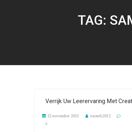
TAG:
SA
Verrijk Uw Leerervaring Met Creat
22 november 2025
eacmfs2012
0