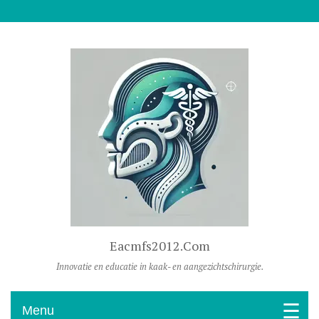
Naar De Inhoud Gaan
Eacmfs2012.com
Innovatie en educatie in kaak- en aangezichtschirurgie.
Menu