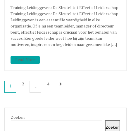
Training Leidinggeven: De Sleutel tot Effectief Leiderschap
Training Leidinggeven: De Sleutel tot Effectief Leiderschap
Leidinggeven is een essentiële vaardigheid in elke
organisatie. Of je nu een teamleider, manager of directeur
bent, effectief leiderschap is cruciaal voor het behalen van
succes. Een goede leider weet hoe hij zijn team kan
motiveren, inspireren en begeleiden naar gezamenlijke […]
Read More
Berichtnavigatie
2
4
1
…
Zoeken
Zoeken