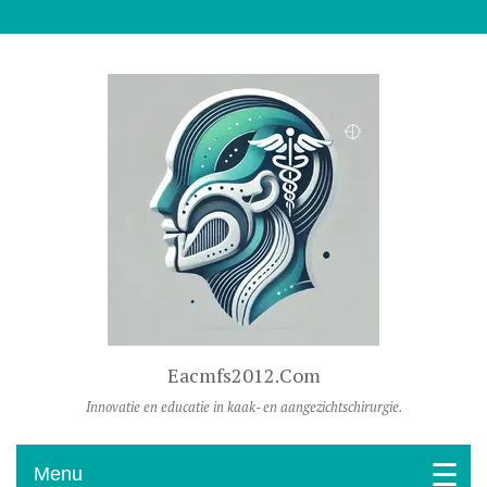
Naar De Inhoud Gaan
Eacmfs2012.com
Innovatie en educatie in kaak- en aangezichtschirurgie.
Menu