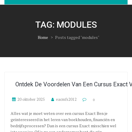
TAG:
MODULES
>
Posts tagged "modules"
Home
Ontdek De Voordelen Van Een Cursus Exact 
20 oktober 2025
eacmfs2012
0
Alles wat je moet weten over een cursus Exact Ben je
geïnteresseerd in het leren van boekhouden, financiën en
bedrijfsprocessen? Dan is een cursus Exact misschien wel
iets voor jou. Of je nu een ondernemer bent die zijn