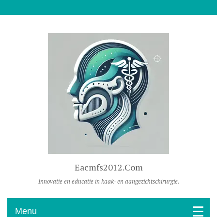
Naar De Inhoud Gaan
Eacmfs2012.com
Innovatie en educatie in kaak- en aangezichtschirurgie.
Menu