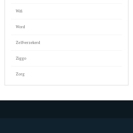
Wifi
Word
Zelfverzekerd
Ziggo
Zorg