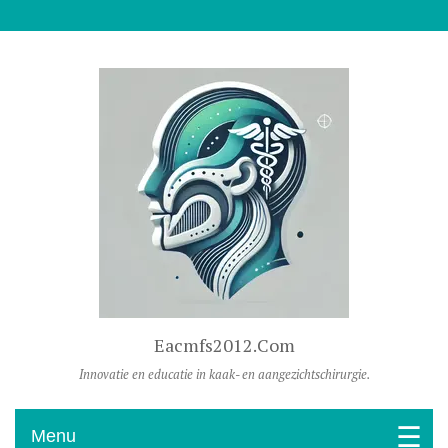
Naar De Inhoud Gaan
Eacmfs2012.com
Innovatie en educatie in kaak- en aangezichtschirurgie.
Menu