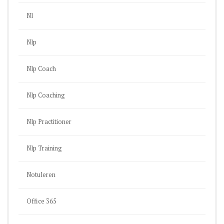
Nl
Nlp
Nlp Coach
Nlp Coaching
Nlp Practitioner
Nlp Training
Notuleren
Office 365