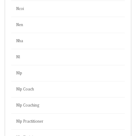
Ncoi
Nen
Nha
Nl
Nlp
Nlp Coach
Nlp Coaching
Nlp Practitioner