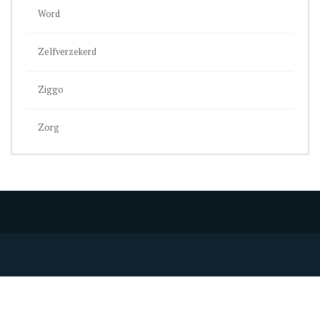
Word
Zelfverzekerd
Ziggo
Zorg