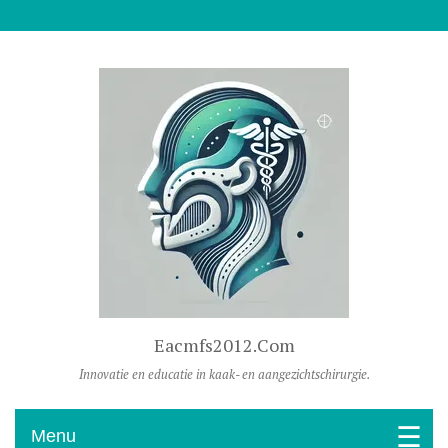
Naar De Inhoud Gaan
Eacmfs2012.com
Innovatie en educatie in kaak- en aangezichtschirurgie.
Menu