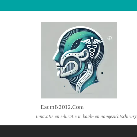
Naar De Inhoud Gaan
Eacmfs2012.com
Innovatie en educatie in kaak- en aangezichtschirurg