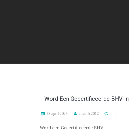
Word Een Gecertificeerde BHV Ins
28 april 2025
eacmfs2012
0
Word een Gecertificeerde BHV