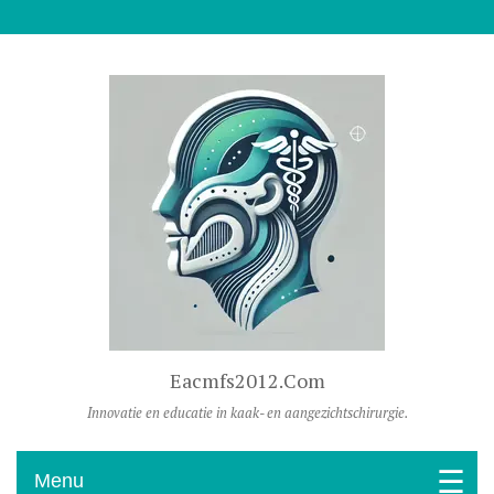
Naar De Inhoud Gaan
Eacmfs2012.com
Innovatie en educatie in kaak- en aangezichtschirurgie.
Menu