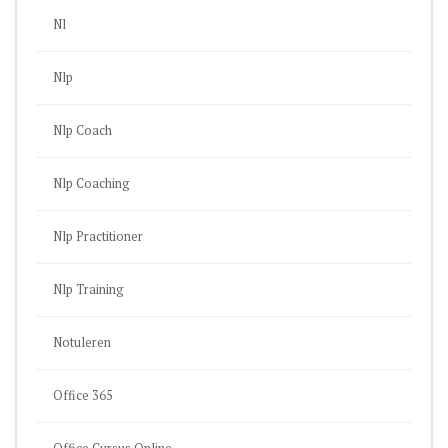
Nl
Nlp
Nlp Coach
Nlp Coaching
Nlp Practitioner
Nlp Training
Notuleren
Office 365