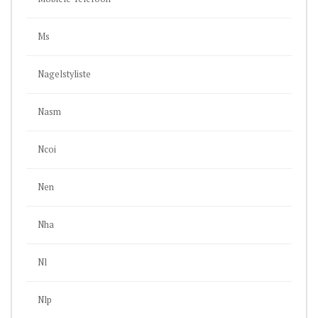
Ms
Nagelstyliste
Nasm
Ncoi
Nen
Nha
Nl
Nlp