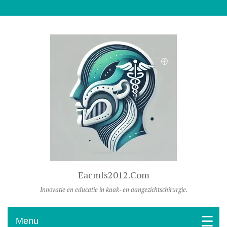
Naar De Inhoud Gaan
Eacmfs2012.com
Innovatie en educatie in kaak- en aangezichtschirurgie.
Menu