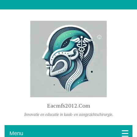
Naar De Inhoud Gaan
Eacmfs2012.com
Innovatie en educatie in kaak- en aangezichtschirurgie.
Menu