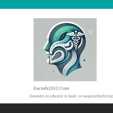
Naar De Inhoud Gaan
Eacmfs2012.com
Innovatie en educatie in kaak- en aangezichtschirurg