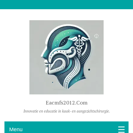
Naar De Inhoud Gaan
Eacmfs2012.com
Innovatie en educatie in kaak- en aangezichtschirurgie.
Menu