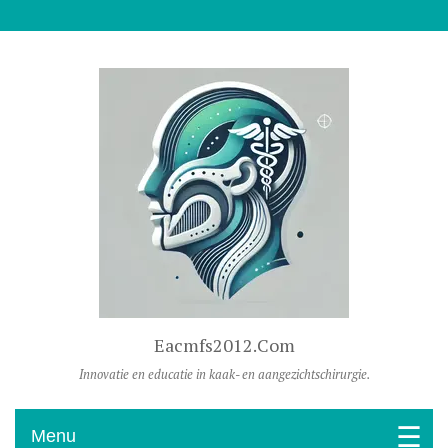
Naar De Inhoud Gaan
Eacmfs2012.com
Innovatie en educatie in kaak- en aangezichtschirurgie.
Menu