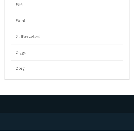
Wifi
Word
Zelfverzekerd
Ziggo
Zorg