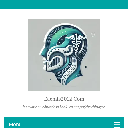
Naar De Inhoud Gaan
Eacmfs2012.com
Innovatie en educatie in kaak- en aangezichtschirurgie.
Menu